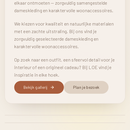
elkaar ontmoeten — zorgvuldig samengestelde
dameskleding en karaktervolle woonaccessoires.
We kiezen voor kwaliteit en natuurlijke materialen
met een zachte uitstraling. Bij ons vind je
zorgvuldig geselecteerde dameskleding en
karaktervolle woonaccessoires.
Op zoek naar een outfit, een sfeervol detail voor je
interieur of een origineel cadeau? Bij LOE vind je
inspiratie in elke hoek.
DAMESMODE
Hippe Dameskleding
INTERIEUR & CADEAU
Bekijk gallerij
Plan je bezoek
Interieur met karakter
Mode met dat extra tikkeltje meer om jezelf te
laten stralen.
Stijlvolle accenten of cadeaus die je huis een
warme, persoonlijke toets geven.